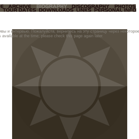
вы и интервью. Пожалуйста, вернитесь на эту страницу через некоторое
 available at the time; please check this page again later.