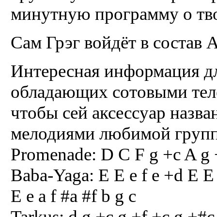
минутную программу о тво
Сам Грэг войдёт в состав A
Интересная информация д
обладающих сотовыми теле
чтобы сей аксессуар назв
мелодиями любимой групп
Promenade: D C F g +c A g
Baba-Yaga: E E e f e +d E E e
E e a f #a #f b g c
Tarkus: d g +c g +f +c g +#c