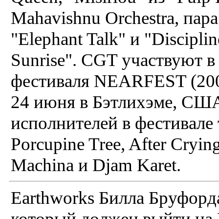
Mahavishnu Orchestra, пар
"Elephant Talk" и "Discipli
Sunrise". CGT участвуют 
фестиваля NEARFEST (2001
24 июня в Бэтлихэме, США
исполнителей в фестивале
Porcupine Tree, After Cryin
Machina и Djam Karet.
Earthworks Билла Бруфорд
который должен выйти на 