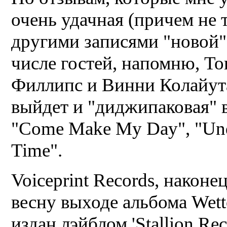
очень удачная (причем не 
другими записями "новой"
числе гостей, напомню, То
Филлипс и Винни Колайут
выйдет и "диджипаковая" в
"Come Make My Day", "Und
Time".
Voiceprint Records, наконе
весну выходе альбома We
издан лэйблом 'Stallion Re