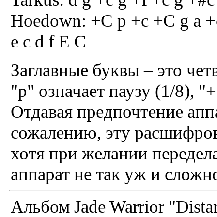
Hoedown: +C p +c +C g a +c 
e c d f E C
Заглавные буквы – это чет
"р" означает паузу (1/8), "
Отдавая предпочтение аппа
сожалению, эту расшифров
хотя при желании передела
аппарат не так уж и слож
Альбом Jade Warrior "Dista