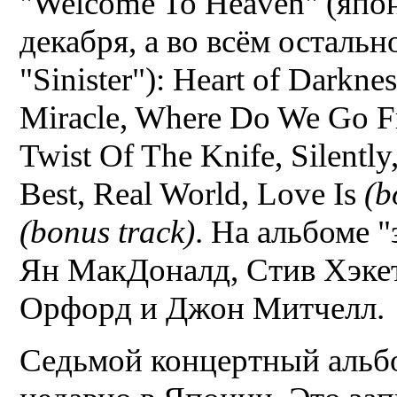
"Welcome To Heaven" (япо
декабря, а во всём осталь
"Sinister"): Heart of Darknes
Miracle, Where Do We Go Fr
Twist Of The Knife, Silentl
Best, Real World, Love Is
(b
(bonus track)
. На альбоме 
Ян МакДоналд, Стив Хэкет
Орфорд и Джон Митчелл.
Седьмой концертный альб