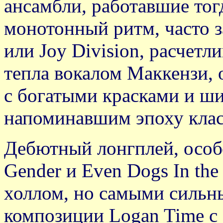
ансамбли, работавшие тог
монотонный ритм, часто 
или Joy Division, расчетл
тепла вокалом Маккензи,
с богатыми красками и ш
напоминавшим эпоху клас
Дебютный лонгплей, особе
Gender и Even Dogs In th
холлом, но самыми сильн
композиции Logan Time с