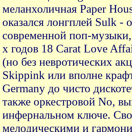
меланхоличная Рaрer Hou
оказался лонгплей Sulk - 
современной поп-музыки, 
х годов 18 Carat Love Aff
(но без невротических акц
Skiррink или вполне краф
Germany до чисто дискотечн
также оркестровой No, в
инфернальном ключе. Св
мелодическими и гармони